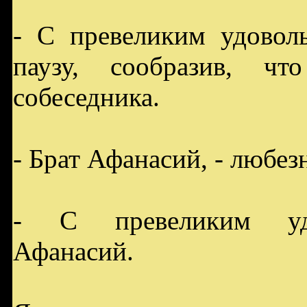
- С превеликим удоволь
паузу, сообразив, ч
собеседника.
- Брат Афанасий, - любезн
- С превеликим удо
Афанасий.