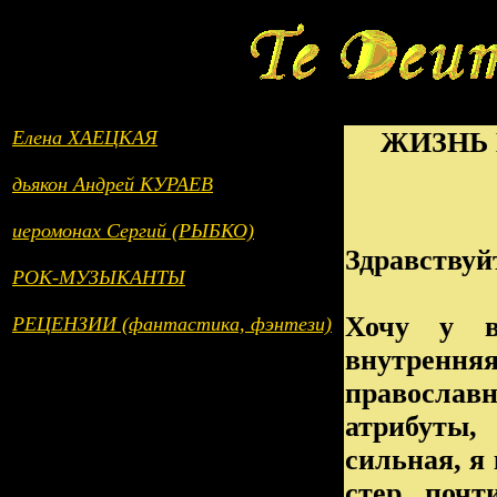
Елена ХАЕЦКАЯ
ЖИЗНЬ 
дьякон Андрей КУРАЕВ
иеромонах Сергий (РЫБКО)
Здравствуй
РОК-МУЗЫКАНТЫ
Хочу у в
РЕЦЕНЗИИ (фантастика, фэнтези)
внутренн
православ
атрибуты
сильная, я
стер почт