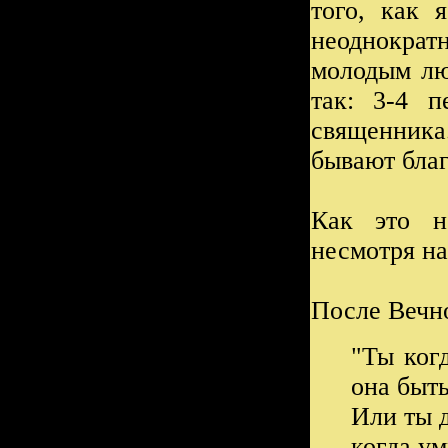
того, как 
неоднокра
молодым лю
так: 3-4 п
священника
бывают благ
Как это н
несмотря на
После Вечно
"Ты ког
она быть
Или ты 
когда ум