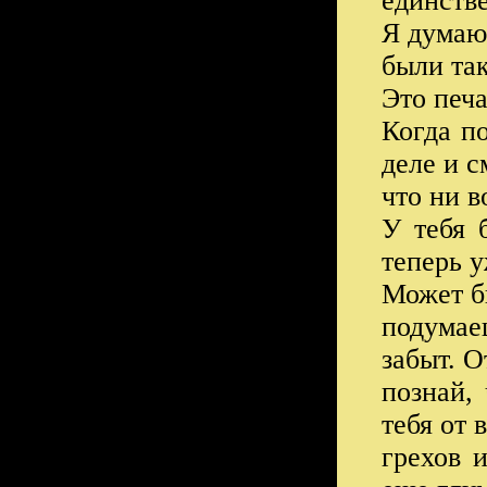
единств
Я думаю
были так
Это печа
Когда п
деле и с
что ни в
У тебя 
теперь у
Может б
подумае
забыт. О
познай,
тебя от 
грехов 