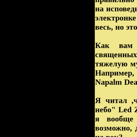
на исповед
электронке
весь, но это
Как вам 
священных 
тяжелую му
Например
Napalm Dea
Я читал ,
небо" Led 
я вообще 
возможно, 