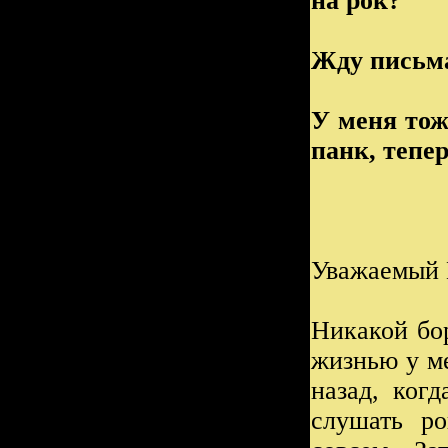
на рок?
Жду письма
У меня тож
панк, тепе
Уважаемый 
Никакой бо
жизнью у ме
назад, ког
слушать ро