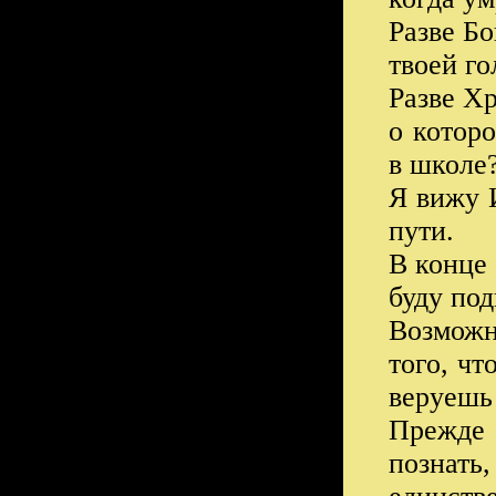
Разве Бо
твоей го
Разве Хр
о которо
в школе
Я вижу И
пути.
В конце 
буду под
Возможн
того, чт
веруешь
Прежде 
познать,