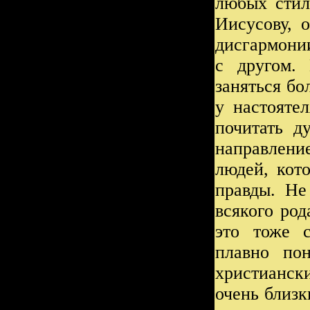
любых стил
Иисусову, 
дисгармони
с другом. 
заняться бо
у настояте
почитать д
направлен
людей, кот
правды. Не
всякого род
это тоже 
плавно пон
христианск
очень близ