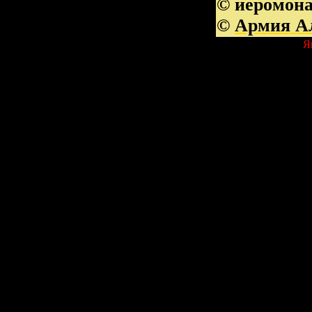
© иеромона
©
Армия А
Я