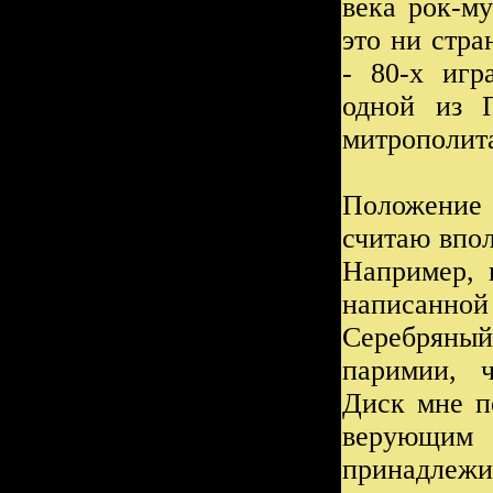
века рок-м
это ни стр
- 80-х игр
одной из 
митрополит
Положение
считаю впо
Например, 
написанно
Серебряны
паримии, ч
Диск мне п
верующим
принадлеж