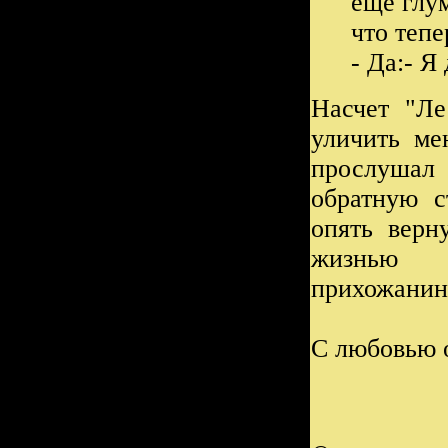
еще глум
что теп
- Да:- Я
Насчет "Ле
уличить ме
прослушал
обратную с
опять верн
жизнью п
прихожанин
С любовью о