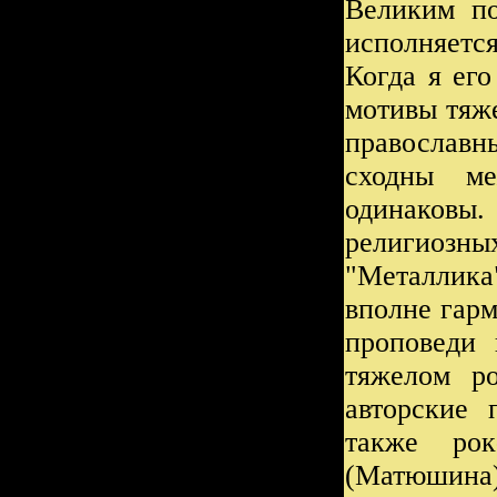
Великим по
исполняетс
Когда я его
мотивы тяже
православн
сходны ме
одинаков
религиозн
"Металлика
вполне гарм
проповеди 
тяжелом ро
авторские 
также рок
(Матюшина)