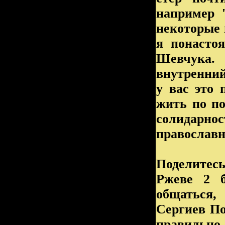
например 
некоторые 
я понасто
Шевчука.
внутренний
у вас это 
жить по по
солидарн
православн
Поделитес
Ржеве 2 
общаться,
Сергиев По
правильно 