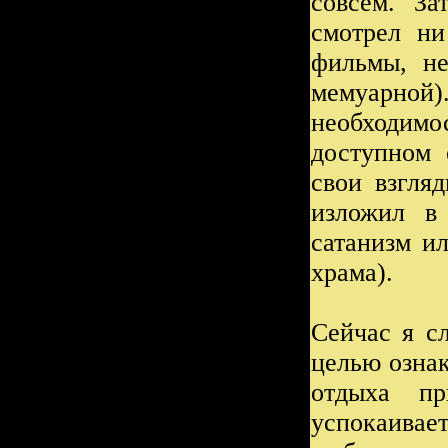
совсем. За
смотрел ни
фильмы, не
мемуарной).
необходимо
доступном 
свои взгля
изложил в
сатанизм ил
храма).
Сейчас я с
целью озна
отдыха пр
успокаивае