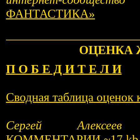
ФАНТАСТИКА»
ОЦЕНКА
П О Б Е Д И Т Е Л И
Сводная таблица оценок 
Сергей Алексе
КОММЕНТАРИИ
~17 kb