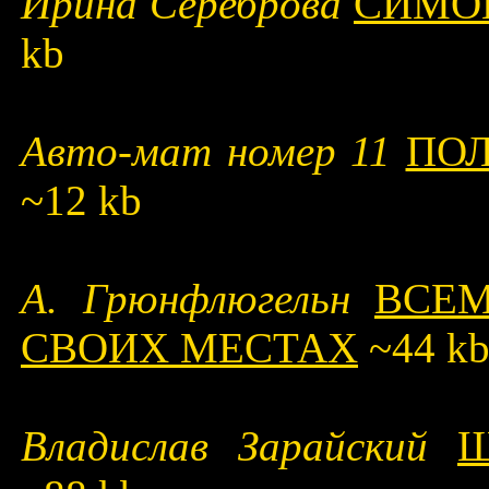
Ирина Сереброва
СИМО
kb
Авто-мат номер 11
ПОЛ
~12 kb
А. Грюнфлюгельн
ВСЕМ
СВОИХ МЕСТАХ
~44 k
Владислав Зарайский
Щ